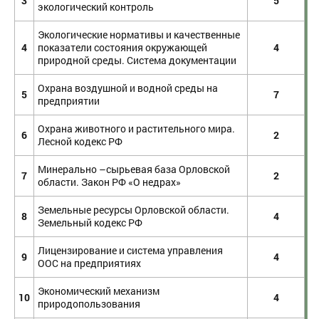
3
5
экологический контроль
Экологические нормативы и качественные
4
показатели состояния окружающей
4
природной среды. Система документации
Охрана воздушной и водной среды на
5
7
предприятии
Охрана животного и растительного мира.
6
2
Лесной кодекс РФ
Минерально –сырьевая база Орловской
7
2
области. Закон РФ «О недрах»
Земельные ресурсы Орловской области.
8
4
Земельный кодекс РФ
Лицензирование и система управления
9
4
ООС на предприятиях
Экономический механизм
10
4
природопользования