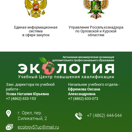
Единая информационная
Управление Россельхознадзора
система
по Орловской и Курской
в сфере закупок
областям
Зам. директора по учебной
Начальник учебного отдела -
работе -
Ефремова Оксана
Усова Наталия Юрьевна
Александровна
+7 (4862) 633-153
+7 (4862) 633-073
г. Орел, пер.
+7 (4862) 444-544
Силикатный, 2
ecology57uc@mail.ru