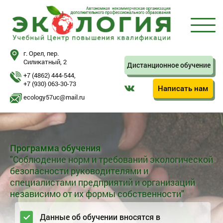
г. Орел, пер.
Силикатный, 2
Дистанционное обучение
+7 (4862) 444-544
,
+7 (930) 063-30-73
Написать нам
ecology57uc@mail.ru
Программа обучения
"Соблюдение норм и требований экологической
безопасности руководителями и
специалистами предприятий и организаций
независимо от их формы собственности"
Данные об обучении вносятся в